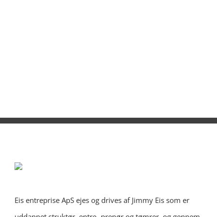
Eis entreprise ApS ejes og drives af Jimmy Eis som er
uddannet struktør, entre- prenør og tømrer, og gennem