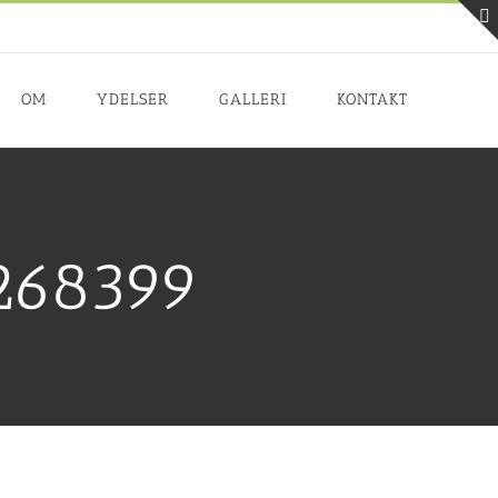
OM
YDELSER
GALLERI
KONTAKT
268399