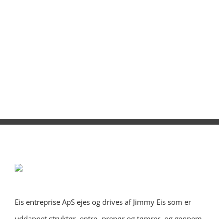
Eis entreprise ApS ejes og drives af Jimmy Eis som er
uddannet struktør, entre- prenør og tømrer, og gennem