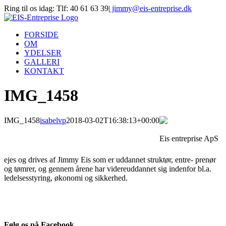
Skip
Ring til os idag: Tlf: 40 61 63 39
|
jimmy@eis-entreprise.dk
to
content
FORSIDE
OM
YDELSER
GALLERI
KONTAKT
IMG_1458
IMG_1458
isabelvp
2018-03-02T16:38:13+00:00
Eis entreprise ApS
ejes og drives af Jimmy Eis som er uddannet struktør, entre- prenør
og tømrer, og gennem årene har videreuddannet sig indenfor bl.a.
ledelsesstyring, økonomi og sikkerhed.
Følg os på Facebook