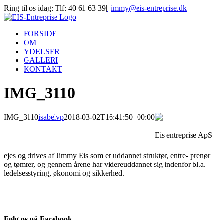
Skip
Ring til os idag: Tlf: 40 61 63 39
|
jimmy@eis-entreprise.dk
to
content
FORSIDE
OM
YDELSER
GALLERI
KONTAKT
IMG_3110
IMG_3110
isabelvp
2018-03-02T16:41:50+00:00
Eis entreprise ApS
ejes og drives af Jimmy Eis som er uddannet struktør, entre- prenør
og tømrer, og gennem årene har videreuddannet sig indenfor bl.a.
ledelsesstyring, økonomi og sikkerhed.
Følg os på Facebook